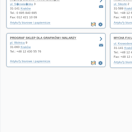
ul. S�owia�ska
3
ul. Sikorki
2
31-141
Kraków
31-589
Krak
Tel.: 0 695 840 695
Tel.: +48 12
Fax: 012 421 10 09
Fax: +48 12 
Artyku³y biurowe i papiernicze
Artyku³y biur
PROGRAF SKLEP DLA GRAFIKÓW I MALARZY
MYCHA F.H.U.
pl. Wolnica
9
biurowymi. 
ul. Krowoder
31-060
Kraków
31-141
Krak
Tel.: +48 12 430 55 76
Tel.: +48 12
Fax: +48 12 
Artyku³y biurowe i papiernicze
Artyku³y biur