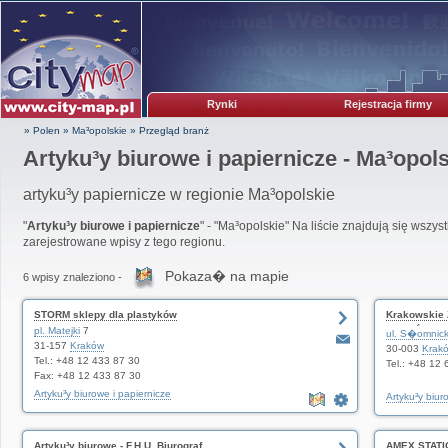
Rynki
Rejestracja firmy
» Polen
»
Ma³opolskie
»
Przegląd branż
Artyku³y biurowe i papiernicze - Ma³opol
artyku³y papiernicze w regionie Ma³opolskie
"
Artyku³y biurowe i papiernicze
" - "Ma³opolskie" Na liście znajdują się wszys
zarejestrowane wpisy z tego regionu.
Pokaza� na mapie
6 wpisy znaleziono -
STORM sklepy dla plastyków
Krakowskie 
pl. Matejki
7
KRAKÓW Sp. 
ul. S�omnic
31-157
Kraków
30-003
Krak
Tel.: +48 12 433 87 30
Tel.: +48 12
Fax: +48 12 433 87 30
Artyku³y biurowe i papiernicze
Artyku³y biur
Artyku³y biurowe - F.H.U. Biurograf
AMEX STATIO