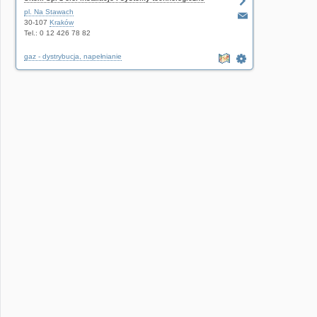
gazu, wod.-kan., c.o.
pl. Na Stawach
30-107
Kraków
Tel.: 0 12 426 78 82
gaz - dystrybucja, napełnianie