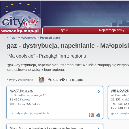
Rynki
Rejestracja firmy
» Polen
»
Ma³opolskie
»
Przegląd branż
gaz - dystrybucja, napełnianie - Ma³opols
"Ma³opolskie" - Przegląd firm z regionu
"
gaz - dystrybucja, napełnianie
" - "Ma³opolskie" Na liście znajdują się wszyst
zarejestrowane wpisy z tego regionu.
Pokaza� na mapie
3 wpisy znaleziono -
ALKAT Sp. z o.o.
AIR LIQUIDE 
ul. Bora-Komorowskiego
13
ul. Conrada
6
31-476
Kraków
31-357
Krak
Tel.: +48 12 627 93 00
Tel.: +48 12
Fax: +48 12 
gaz - dystrybucja, napełnianie
gaz - dystryb
Sitex. Sp. z o.o. Instalacje i systemy technologiczne